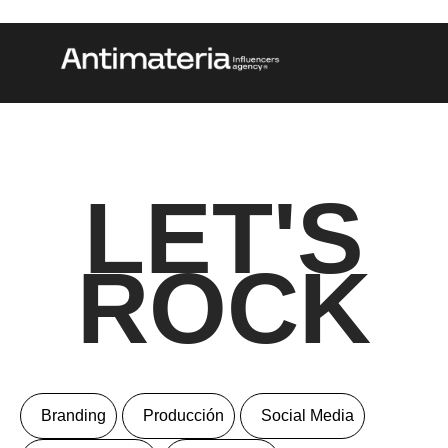
LET'S
ROCK
Branding
Producción
Social Media