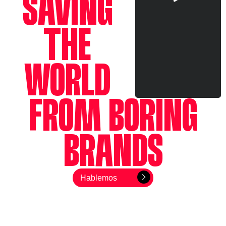
SAVING
THE
WORLD
FROM BORING
BRANDS
Hablemos