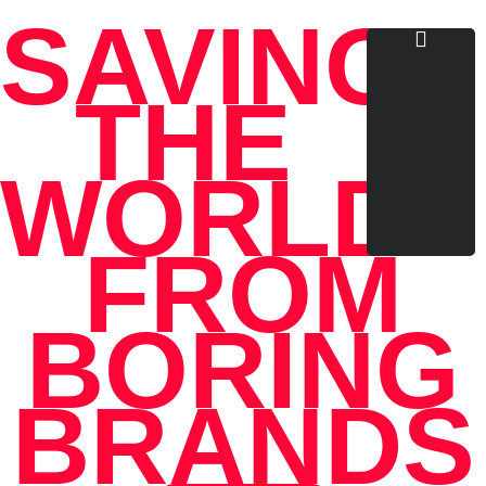
SAVING
THE
WORLD
FROM
BORING
BRANDS