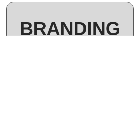
BRANDING
Imagínate un mundo donde las marcas no solo
existan, sino que desafíen y rompan las normas
establecidas. Somos un grupo de rebeldes del
branding, unidos por una pasión común: construir
marcas que inspiran y conectan de manera
auténtica.
Más información